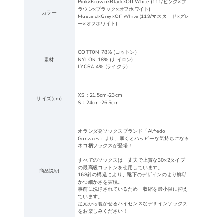
Pink×Brown×Black×Off White (111/ピンク×ブ
ラウン×ブラック×オフホワイト)
カラー
Mustard×Grey×Off White (119/マスタード×グレ
ー×オフホワイト)
COTTON 78% (コットン)
素材
NYLON 18% (ナイロン)
LYCRA 4% (ライクラ)
XS：21.5cm-23cm
サイズ(cm)
S：24cm-26.5cm
オランダ発ソックスブランド「Alfredo
Gonzales」より、履くとハッピーな気持ちになる
ネコ柄ソックスが登場！
すべてのソックスは、丈夫で上質な30×2タイプ
の最高級コットンを使用しています。
商品説明
168針の構造により、靴下のデザインのより鮮明
かつ細かさを実現。
事前に洗浄されているため、収縮を最小限に抑え
ています。
足元から覗かせるハイセンスなデザインソックス
をお楽しみください！