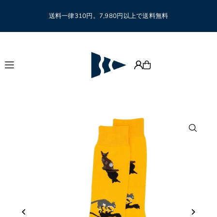
Translation missing: ja.accessibility.skip_to_text
送料一律310円。7,980円以上で送料無料