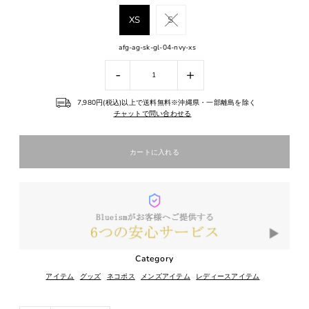
XS
S
afg-ag-sk-gl-04-nvy-xs
-
+
7,980円(税込)以上で送料無料※沖縄県・一部離島を除く
チャットで問い合わせる
Category
アイテム
グッズ
ネコポス
メンズアイテム
レディースアイテム