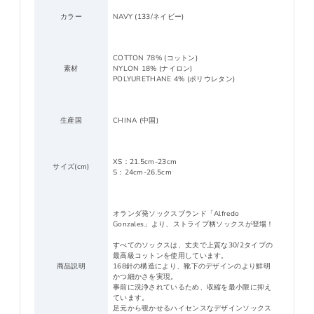
カラー
NAVY (133/ネイビー)
COTTON 78% (コットン)
素材
NYLON 18% (ナイロン)
POLYURETHANE 4% (ポリウレタン)
生産国
CHINA (中国)
XS：21.5cm-23cm
サイズ(cm)
S：24cm-26.5cm
オランダ発ソックスブランド「Alfredo
Gonzales」より、ストライプ柄ソックスが登場！
すべてのソックスは、丈夫で上質な30/2タイプの
最高級コットンを使用しています。
商品説明
168針の構造により、靴下のデザインのより鮮明
かつ細かさを実現。
事前に洗浄されているため、収縮を最小限に抑え
ています。
足元から覗かせるハイセンスなデザインソックス