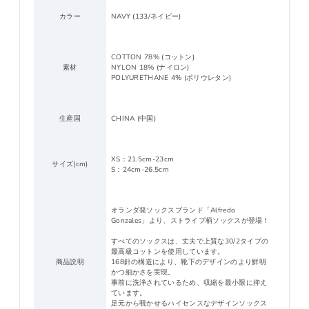
カラー
NAVY (133/ネイビー)
COTTON 78% (コットン)
素材
NYLON 18% (ナイロン)
POLYURETHANE 4% (ポリウレタン)
生産国
CHINA (中国)
XS：21.5cm-23cm
サイズ(cm)
S：24cm-26.5cm
オランダ発ソックスブランド「Alfredo
Gonzales」より、ストライプ柄ソックスが登場！
すべてのソックスは、丈夫で上質な30/2タイプの
最高級コットンを使用しています。
商品説明
168針の構造により、靴下のデザインのより鮮明
かつ細かさを実現。
事前に洗浄されているため、収縮を最小限に抑え
ています。
足元から覗かせるハイセンスなデザインソックス