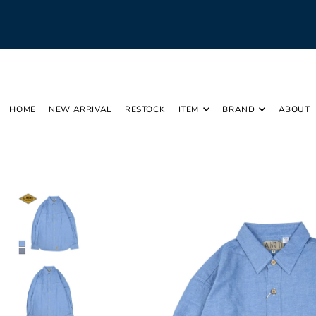
Translation missing: ja.accessibility.skip_to_text
HOME
NEW ARRIVAL
RESTOCK
ITEM
BRAND
ABOUT