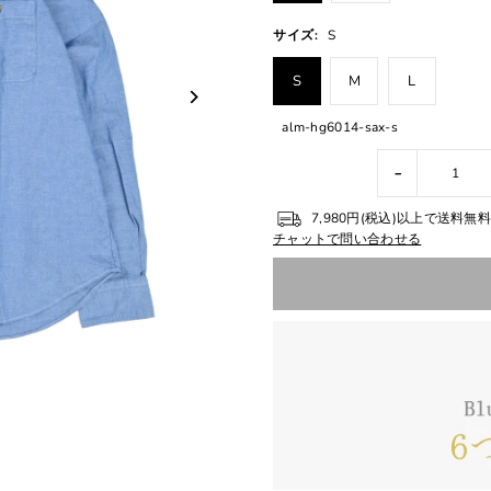
サイズ:
S
S
M
L
alm-hg6014-sax-s
-
7,980円(税込)以上で送料
チャットで問い合わせる