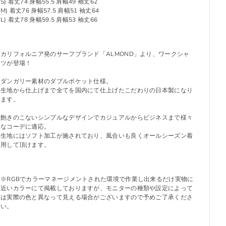
S) 着丈74 身幅55.5 肩幅49 袖丈62
M) 着丈76 身幅57.5 肩幅51 袖丈64
L) 着丈78 身幅59.5 肩幅53 袖丈66
カリフォルニア発のサーフブランド「ALMOND」より、ワークシャ
ツが登場！
ダンガリー素材のダブルポケット仕様。
生地から仕上げまで全てを国内にて仕上げたこだわりの日本製になり
ます。
飽きのこないシンプルなデザインでカジュアルからビジネスまで様々
なコーデに適応。
生地にはソフト加工が施されており、風合いも良くオールシーズン着
用して頂けます。
※RGBでカラーマネージメントされた環境で作業し出来るだけ実物に
近いカラーにて掲載しておりますが、モニターの種類や設定によって
は実際の色と異なって見える場合がございますので予めご了承くださ
い。