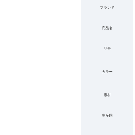
ブランド
商品名
品番
カラー
素材
生産国