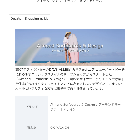
アイテム
シャツ
トップス
メンズアイテム
Details
Shopping guide
2007年ファウンダーのDAVE ALLEEがカリフォルニア ニューポートビーチ
にあるネオクラシックスタイルのサーフショップからスタートした
「Almond Surfboards & Design」。新鋭デザイナー、クリエイターが集ま
り仕上げられるクラシックでトレンドに左右されないデザインで、多くの
人々やセレブリティな方など世界中で高く評価されています。
Almond Surfboards & Design / アーモンドサー
ブランド
フボードデザイン
商品名
OX WOVEN