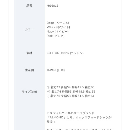
品番
HG6015
Beige (ベージュ)
White (ホワイト)
カラー
Navy (ネイビー)
Pink (ピンク)
素材
COTTON 100% (コットン)
生産国
JAPAN (日本)
S) 着丈72 身幅54 肩幅47.5 袖丈60
サイズ(cm)
M) 着丈74 身幅56 肩幅49.5 袖丈62
L) 着丈76 身幅58 肩幅51.5 袖丈64
カリフォルニア発のサーフブランド
「ALMOND」より、オックスフォードシャツが
登場！