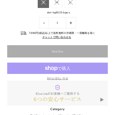
S
M
L
alm-hg6015-bge-s
-
+
7,980円(税込)以上で送料無料※沖縄県・一部離島を除く
チャットで問い合わせる
別のお支払い方法
Category