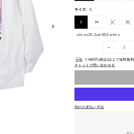
サイズ:
S
S
M
L
XL
ofs-os25-2sd-003-wht-s
-
7,980円(税込)以上で送料
チャットで問い合わせる
別のお支払い方法