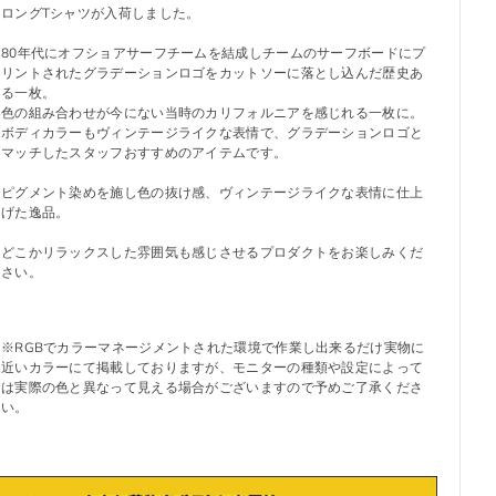
ロングTシャツが入荷しました。
80年代にオフショアサーフチームを結成しチームのサーフボードにプ
リントされたグラデーションロゴをカットソーに落とし込んだ歴史あ
る一枚。
色の組み合わせが今にない当時のカリフォルニアを感じれる一枚に。
ボディカラーもヴィンテージライクな表情で、グラデーションロゴと
マッチしたスタッフおすすめのアイテムです。
ピグメント染めを施し色の抜け感、ヴィンテージライクな表情に仕上
げた逸品。
どこかリラックスした雰囲気も感じさせるプロダクトをお楽しみくだ
さい。
※RGBでカラーマネージメントされた環境で作業し出来るだけ実物に
近いカラーにて掲載しておりますが、モニターの種類や設定によって
は実際の色と異なって見える場合がございますので予めご了承くださ
い。