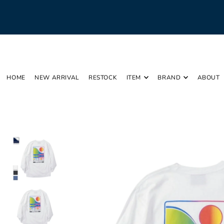
Translation missing: ja.accessibility.skip_to_text
HOME
NEW ARRIVAL
RESTOCK
ITEM
BRAND
ABOUT