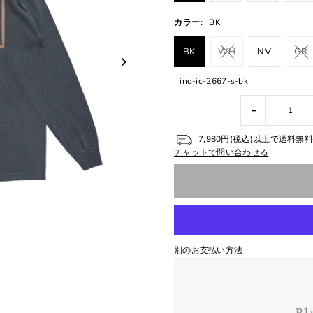
カラー:
BK
BK
WH
NV
GR
ind-ic-2667-s-bk
-
7,980円(税込)以上で送料
チャットで問い合わせる
別のお支払い方法