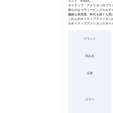
ランド「Indian」。
ネイティブ・アメリカンのプリ
彼らのもつウィービングカルチ
繊細な美意識、時代を経ても受
これらのネイティブアメリカン
のネイティブアメリカンスタイ
ブランド
商品名
品番
カラー