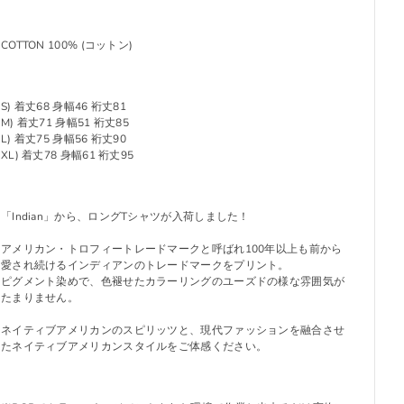
COTTON 100% (コットン)
S) 着丈68 身幅46 裄丈81
M) 着丈71 身幅51 裄丈85
L) 着丈75 身幅56 裄丈90
XL) 着丈78 身幅61 裄丈95
「Indian」から、ロングTシャツが入荷しました！
アメリカン・トロフィートレードマークと呼ばれ100年以上も前から
愛され続けるインディアンのトレードマークをプリント。
ピグメント染めで、色褪せたカラーリングのユーズドの様な雰囲気が
たまりません。
ネイティブアメリカンのスピリッツと、現代ファッションを融合させ
たネイティブアメリカンスタイルをご体感ください。