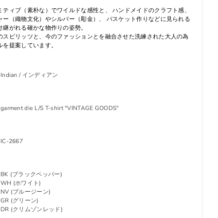
ミティブ（素朴な）でワイルドな感性と、 ハンドメイドのクラフト感、
ャー（織物文化）やシルバー（彫金）、 バスケット作りなどに見られる
け継がれる確かな物作りの姿勢。
のスピリッツと、今のファッションとを融合させた洗練された大人の為
ルを提案しています。
Indian / インディアン
garment die L/S T-shirt "VINTAGE GOODS"
IC-2667
BK (ブラックペッパー)
WH (ホワイト)
NV (ブルージーン)
GR (グリーン)
DR (クリムゾンレッド)