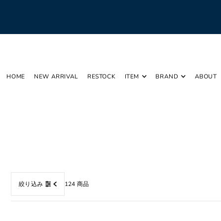
Translation missing: ja.accessibility.skip_to_text
HOME
NEW ARRIVAL
RESTOCK
ITEM
BRAND
ABOUT
124 商品
絞り込み