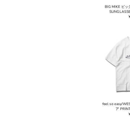
BIG MIKE ビ
SUNGLASSE
feel so easy
ア PRIN