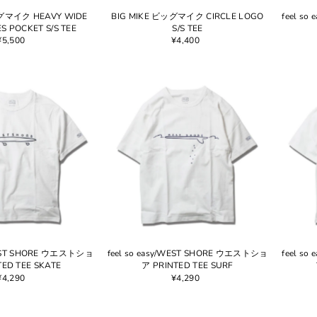
ッグマイク HEAVY WIDE
BIG MIKE ビッグマイク CIRCLE LOGO
feel s
S POCKET S/S TEE
S/S TEE
¥5,500
¥4,400
/WEST SHORE ウエストショ
feel so easy/WEST SHORE ウエストショ
feel s
TED TEE SKATE
ア PRINTED TEE SURF
¥4,290
¥4,290