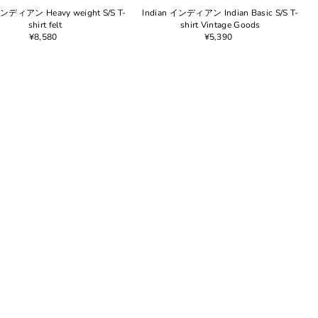
インディアン Heavy weight S/S T-
Indian インディアン Indian Basic S/S T-
shirt felt
shirt Vintage Goods
¥8,580
¥5,390