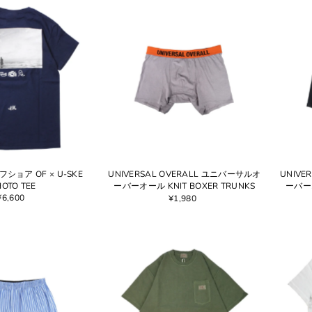
ベストセラー
アルファベット順, A-Z
アルファベット順, Z-A
価格の安い順
価格の高い順
古い商品順
新着順
フショア OF × U-SKE
UNIVERSAL OVERALL ユニバーサルオ
UNIVE
OTO TEE
ーバーオール KNIT BOXER TRUNKS
ーバーオ
¥6,600
¥1,980