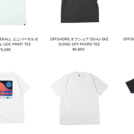
OVERALL ユニバーサルオ
OFFSHORE オフショア OS×U-SKE
OFFS
UOC PRINT TEE
GOING OFF PHOTO TEE
¥6,600
¥5,390