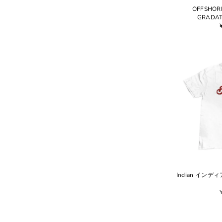
OFFSHO
GRADAT
Indian イン