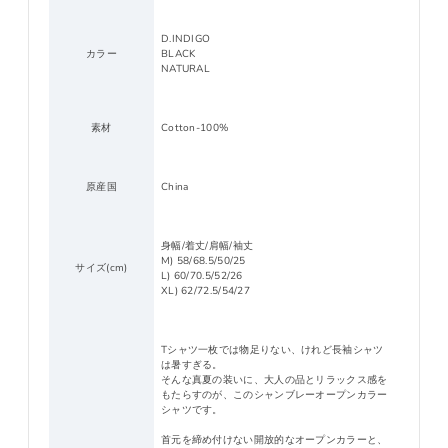
D.INDIGO
カラー
BLACK
NATURAL
素材
Cotton-100%
原産国
China
身幅/着丈/肩幅/袖丈
M) 58/68.5/50/25
サイズ(cm)
L) 60/70.5/52/26
XL) 62/72.5/54/27
Tシャツ一枚では物足りない、けれど長袖シャツ
は暑すぎる。
そんな真夏の装いに、大人の品とリラックス感を
もたらすのが、このシャンブレーオープンカラー
シャツです。
首元を締め付けない開放的なオープンカラーと、