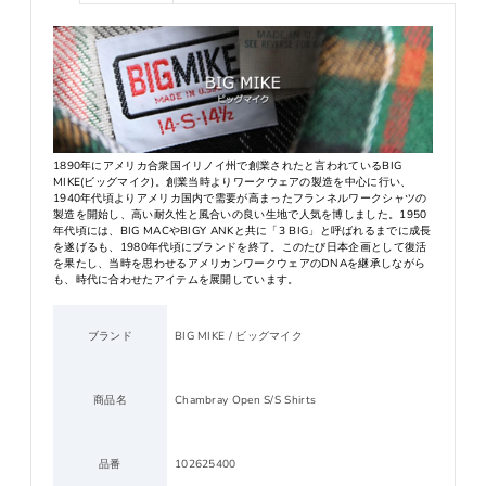
1890年にアメリカ合衆国イリノイ州で創業されたと言われているBIG
MIKE(ビッグマイク)。創業当時よりワークウェアの製造を中心に行い、
1940年代頃よりアメリカ国内で需要が高まったフランネルワークシャツの
製造を開始し、高い耐久性と風合いの良い生地で人気を博しました。1950
年代頃には、BIG MACやBIGY ANKと共に「3 BIG」と呼ばれるまでに成長
を遂げるも、1980年代頃にブランドを終了。このたび日本企画として復活
を果たし、当時を思わせるアメリカンワークウェアのDNAを継承しながら
も、時代に合わせたアイテムを展開しています。
ブランド
BIG MIKE / ビッグマイク
商品名
Chambray Open S/S Shirts
品番
102625400