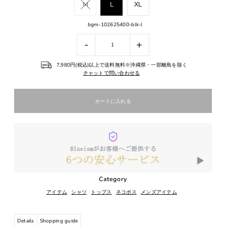
M
L
XL
bgm-102625400-blk-l
-
+
7,980円(税込)以上で送料無料※沖縄県・一部離島を除く
チャットで問い合わせる
Category
アイテム
シャツ
トップス
ネコポス
メンズアイテム
Details
Shopping guide