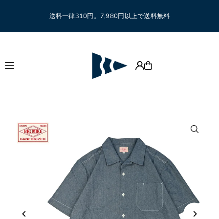
Translation missing: ja.accessibility.skip_to_text
送料一律310円。7,980円以上で送料無料