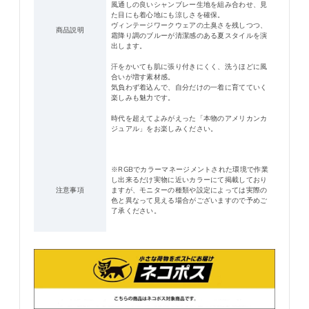
風通しの良いシャンブレー生地を組み合わせ、見
た目にも着心地にも涼しさを確保。
ヴィンテージワークウェアの土臭さを残しつつ、
商品説明
霜降り調のブルーが清潔感のある夏スタイルを演
出します。
汗をかいても肌に張り付きにくく、洗うほどに風
合いが増す素材感。
気負わず着込んで、自分だけの一着に育てていく
楽しみも魅力です。
時代を超えてよみがえった「本物のアメリカンカ
ジュアル」をお楽しみください。
※RGBでカラーマネージメントされた環境で作業
し出来るだけ実物に近いカラーにて掲載しており
注意事項
ますが、モニターの種類や設定によっては実際の
色と異なって見える場合がございますので予めご
了承ください。