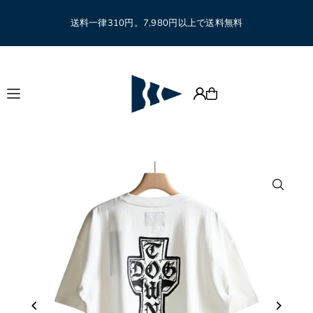
Translation missing: ja.accessibility.skip_to_text
送料一律310円。7,980円以上で送料無料