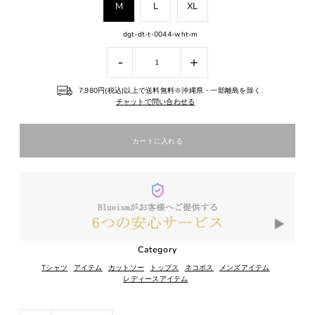
M
L
XL
dgt-dt-t-0044-wht-m
-
+
7,980円(税込)以上で送料無料※沖縄県・一部離島を除く
チャットで問い合わせる
Category
Tシャツ
アイテム
カットソー
トップス
ネコポス
メンズアイテム
レディースアイテム