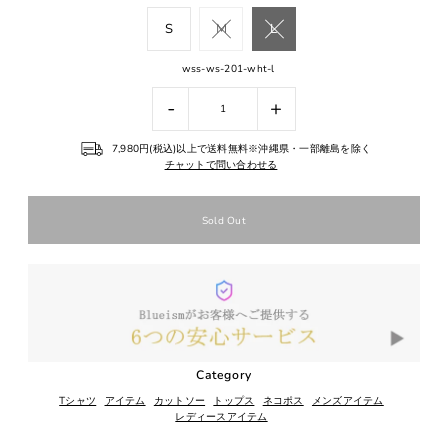
S
M
L
wss-ws-201-wht-l
-
+
7,980円(税込)以上で送料無料※沖縄県・一部離島を除く
チャットで問い合わせる
Category
Tシャツ
アイテム
カットソー
トップス
ネコポス
メンズアイテム
レディースアイテム