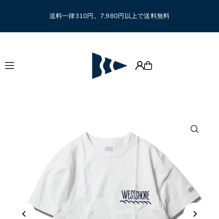
Translation missing: ja.accessibility.skip_to_text
送料一律310円。7,980円以上で送料無料