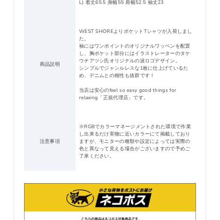
L) 着丈65.5 身幅55 肩幅52.5 袖丈23
WEST SHOREよりポケットTシャツが入荷しまし
た。
袖にはワンポイントのオリジナルワッペンを配置
し、胸ポケット部分にはイラストレーターのタケ
ウチアツシ氏オリジナルの波ロゴデザイン。
商品説明
シンプルでジャンルレスな1枚に仕上げているた
め、デニムとの相性も抜群です！
当店は安心のfeel so easy good things for
relaxing「正規代理店」です。
※RGBでカラーマネージメントされた環境で作業
し出来るだけ実物に近いカラーにて掲載しており
注意事項
ますが、モニターの種類や設定によっては実際の
色と異なって見える場合がございますので予めご
了承ください。