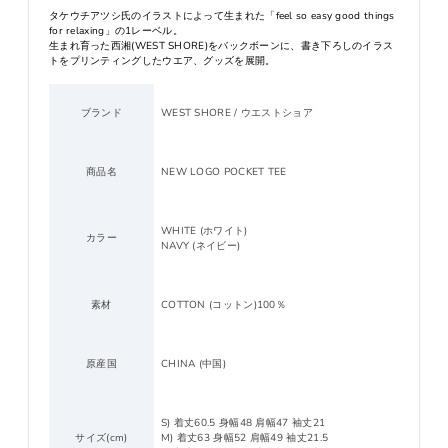
タケウチアツシ氏のイラストによって生まれた「feel so easy good things
for relaxing」の1レーベル。
生まれ育った西湘(WEST SHORE)をバックボーンに、書き下ろしのイラス
トをプリンティングしたウエア、グッズを展開。
ブランド
WEST SHORE / ウエストショア
商品名
NEW LOGO POCKET TEE
WHITE (ホワイト)
カラー
NAVY (ネイビー)
素材
COTTON (コットン)100％
原産国
CHINA (中国)
S) 着丈60.5 身幅48 肩幅47 袖丈21
サイズ(cm)
M) 着丈63 身幅52 肩幅49 袖丈21.5