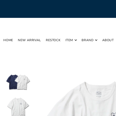
Translation missing: ja.accessibility.skip_to_text
HOME
NEW ARRIVAL
RESTOCK
ITEM
BRAND
ABOUT