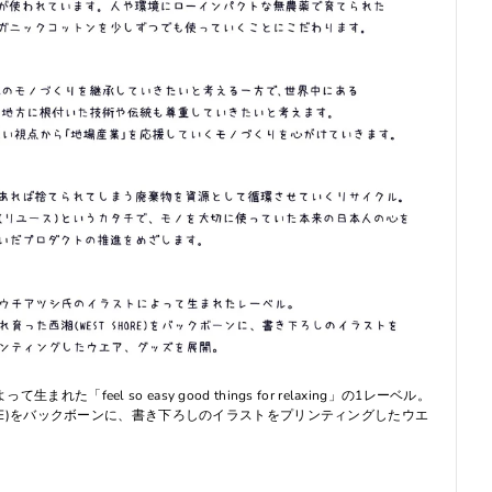
た「feel so easy good things for relaxing」の1レーベル。
HORE)をバックボーンに、書き下ろしのイラストをプリンティングしたウエ