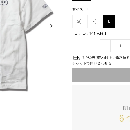
サイズ:
L
S
M
L
wss-ws-101-wht-l
-
7,980円(税込)以上で送料
チャットで問い合わせる