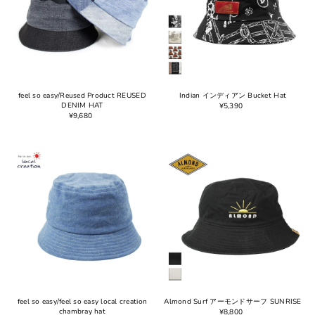
feel so easy/Reused Product REUSED
Indian インディアン Bucket Hat
DENIM HAT
¥5,390
¥9,680
feel so easy/feel so easy local creation
Almond Surf アーモンドサーフ SUNRISE
chambray hat
¥8,800