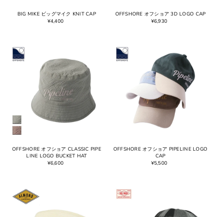
BIG MIKE ビッグマイク KNIT CAP
OFFSHORE オフショア 3D LOGO CAP
¥4,400
¥6,930
OFFSHORE オフショア CLASSIC PIPE
OFFSHORE オフショア PIPELINE LOGO
LINE LOGO BUCKET HAT
CAP
¥6,600
¥5,500