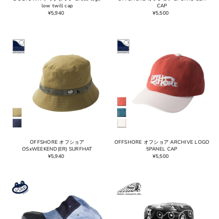
low twill cap
CAP
¥5,940
¥5,500
OFFSHORE オフショア
OFFSHORE オフショア ARCHIVE LOGO
OSxWEEKEND(ER) SURFHAT
5PANEL CAP
¥5,940
¥5,500