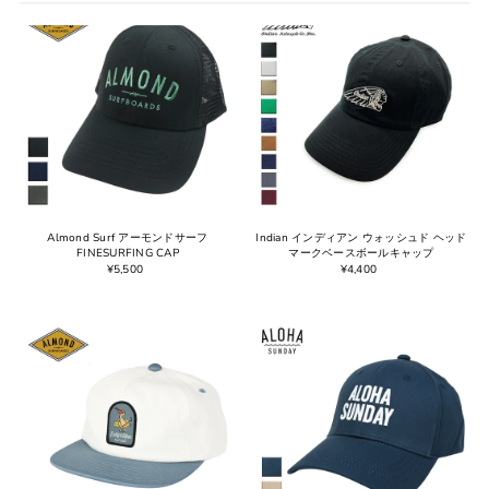
オススメ
関連性が最も高い
ベストセラー
アルファベット順, A-Z
アルファベット順, Z-A
価格の安い順
価格の高い順
古い商品順
Almond Surf アーモンドサーフ
Indian インディアン ウォッシュド ヘッド
FINESURFING CAP
マークベースボールキャップ
新着順
¥5,500
¥4,400