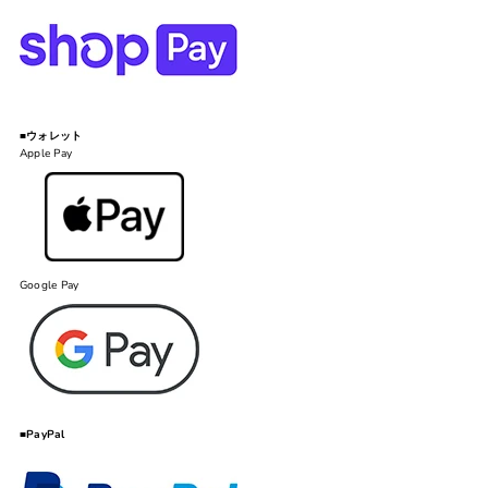
■ウォレット
Apple Pay
Google Pay
■PayPal