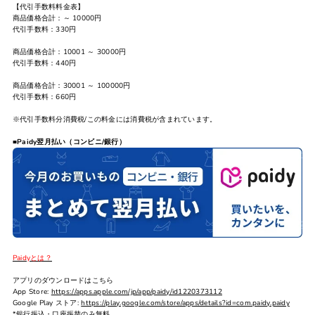
【代引手数料料金表】
商品価格合計：～ 10000円
代引手数料：330円
商品価格合計：10001 ～ 30000円
代引手数料：440円
商品価格合計：30001 ～ 100000円
代引手数料：660円
※代引手数料分消費税/この料金には消費税が含まれています。
■
Paidy翌月払い（コンビニ/銀行）
Paidyとは？
アプリのダウンロードはこちら
App Store:
https://apps.apple.com/jp/app/paidy/id1220373112
Google Play ストア:
https://play.google.com/store/apps/details?id=com.paidy.paidy
*銀行振込・口座振替のみ無料