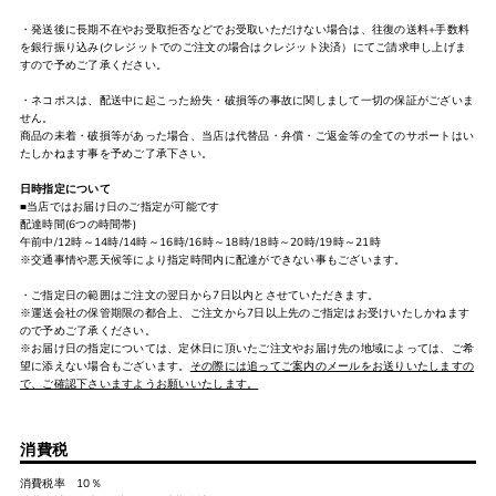
・発送後に長期不在やお受取拒否などでお受取いただけない場合は、往復の送料+手数料
を銀行振り込み(クレジットでのご注文の場合はクレジット決済）にてご請求申し上げま
すので予めご了承ください。
・ネコポスは、配送中に起こった紛失・破損等の事故に関しまして一切の保証がございま
せん。
商品の未着・破損等があった場合、当店は代替品・弁償・ご返金等の全てのサポートはい
たしかねます事を予めご了承下さい。
日時指定について
■当店ではお届け日のご指定が可能です
配達時間(6つの時間帯)
午前中/12時～14時/14時～16時/16時～18時/18時～20時/19時～21時
※交通事情や悪天候等により指定時間内に配達ができない事もございます。
・ご指定日の範囲はご注文の翌日から7日以内とさせていただきます。
※運送会社の保管期限の都合上、ご注文から7日以上先のご指定はお受けいたしかねます
ので予めご了承ください。
※お届け日の指定については、定休日に頂いたご注文やお届け先の地域によっては、ご希
望に添えない場合もございます。
その際には追ってご案内のメールをお送りいたしますの
で、ご確認下さいますようお願いいたします。
消費税
消費税率 10％