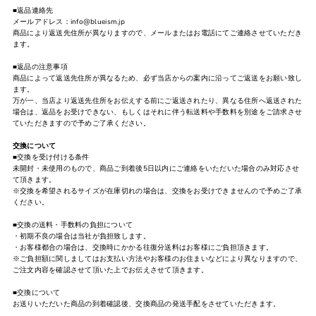
■返品連絡先
メールアドレス：info@blueism.jp
商品により返送先住所が異なりますので、メールまたはお電話にてご連絡させていただき
ます。
■返品の注意事項
商品によって返送先住所が異なるため、必ず当店からの案内に沿ってご返送をお願い致し
ます。
万が一、当店より返送先住所をお伝えする前にご返送されたり、異なる住所へ返送された
場合は、返品をお受けできない、もしくはそれに伴う転送料や手数料を別途をご請求させ
ていただきますので予めご了承ください。
交換について
■交換を受け付ける条件
未開封・未使用のもので、商品ご到着後5日以内にご連絡をいただいた場合のみ対応させ
て頂きます。
※交換を希望されるサイズが在庫切れの場合は、交換をお受けできませんので予めご了承
ください。
■交換の送料・手数料の負担について
・初期不良の場合は当社が負担致します。
・お客様都合の場合は、交換時にかかる往復分送料はお客様にご負担頂きます。
※ご負担額に関しましてはお支払い方法やお客様のお住まいなどにより異なりますので、
ご注文内容を確認させて頂いた上でお伝えさせて頂きます。
■交換について
お送りいただいた商品の到着確認後、交換商品の発送手配をさせていただきます。