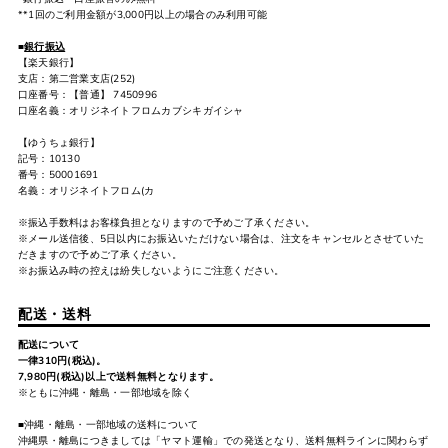
**1回のご利用金額が3,000円以上の場合のみ利用可能
■
銀行振込
【楽天銀行】
支店：第二営業支店(252)
口座番号：【普通】 7450996
口座名義：オリジネイトフロムカブシキガイシャ
【ゆうちょ銀行】
記号：10130
番号：50001691
名義：オリジネイトフロム(カ
※振込手数料はお客様負担となりますので予めご了承ください。
※メール送信後、5日以内にお振込いただけない場合は、注文をキャンセルとさせていた
だきますので予めご了承ください。
※お振込み時の控えは紛失しないようにご注意ください。
配送・送料
配送について
一律310円(税込)。
7,980円(税込)以上で送料無料となります。
※ともに沖縄・離島・一部地域を除く
■沖縄・離島・一部地域の送料について
沖縄県・離島につきましては「ヤマト運輸」での発送となり、送料無料ラインに関わらず