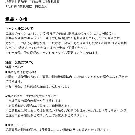
消費税計算順序 1商品毎に消費税計算
1円未満消費税端数 四捨五入
返品・交換
キャンセルについて
ご注文のキャンセルについて 発送前の商品に限り注文のキャンセルが可能です。
※商品発送後のキャンセル、受け取り拒否は固くお断りさせていただいております。
万が一、このような事態が起こった際は、発送にあたり発生した全ての料金(往復分送料
など)をご請求させていただきますので予めご了承ください。
※セール品、予約商品のキャンセル・サイズ変更はいたしかねます。
返品・交換について
返品について
■返品を受け付ける条件
未開封・未使用のもので、商品ご到着後5日以内にご連絡をいただいた場合のみ対応させ
て頂きます。
※セール品、予約商品の返品はいたしかねます。
■返品の送料・手数料の負担について
・初期不良の場合は当社が負担致します。
・お客様都合の場合はお客様にご負担頂きます。
※ご負担額に関しましてはお支払い方法やお客様のお住まいなどにより異なりますので、
ご注文内容を確認させて頂いた上でお伝えさせて頂きます。
■返金について
返品商品の到着確認後、5営業日以内にご指定口座にお振込させて頂きます。