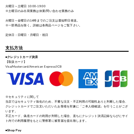
火曜日～土曜日 10:00-19:00
※土曜日のみ出荷業務は休業/問い合わせ業務のみ
火曜日～金曜日の14時までのご注文は最短即日発送。
※一部商品を除く。詳細は各商品ページをご覧下さい。
定休日：日曜日・月曜日・祝日
支払方法
■クレジットカード決済
【取扱カード】
Visa/Mastercard/American Express/JCB
※セキュリティに関して
当店ではセキュリティ強化のため、不審な注文・不正利用の可能性ありと判断した場合、
クレジットカードでご注文いただいたお客様を対象に「ご本人様確認」を行うことがござ
います。
不正カード、偽造カードの利用が判明した場合、直ちにクレジット決済記録ならびにサイ
ト内での利用履歴をもとに警察署に被害届を提出致します。
■Shop Pay