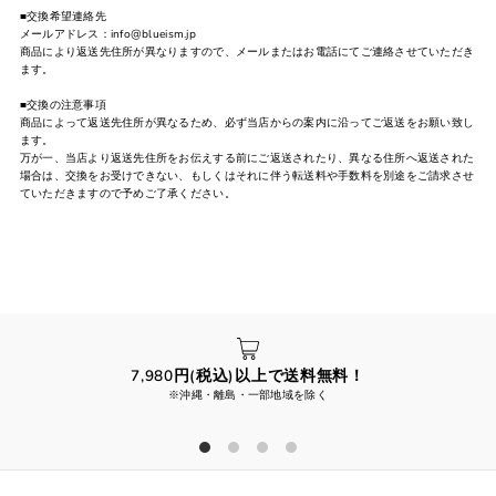
■交換希望連絡先
メールアドレス：info@blueism.jp
商品により返送先住所が異なりますので、メールまたはお電話にてご連絡させていただき
ます。
■交換の注意事項
商品によって返送先住所が異なるため、必ず当店からの案内に沿ってご返送をお願い致し
ます。
万が一、当店より返送先住所をお伝えする前にご返送されたり、異なる住所へ返送された
場合は、交換をお受けできない、もしくはそれに伴う転送料や手数料を別途をご請求させ
ていただきますので予めご了承ください。
7,980円(税込)以上で送料無料！
※沖縄・離島・一部地域を除く