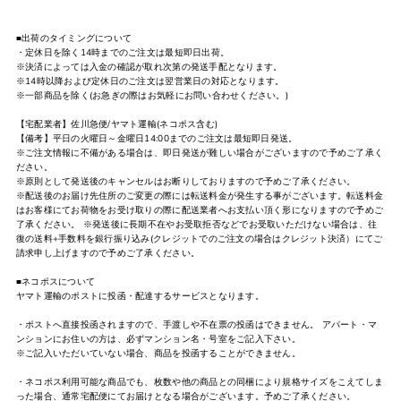
■出荷のタイミングについて
・定休日を除く14時までのご注文は最短即日出荷。
※決済によっては入金の確認が取れ次第の発送手配となります。
※14時以降および定休日のご注文は翌営業日の対応となります。
※一部商品を除く(お急ぎの際はお気軽にお問い合わせください。)
【宅配業者】佐川急便/ヤマト運輸(ネコポス含む)
【備考】平日の火曜日～金曜日14:00までのご注文は最短即日発送。
※ご注文情報に不備がある場合は、即日発送が難しい場合がございますので予めご了承く
ださい。
※原則として発送後のキャンセルはお断りしておりますので予めご了承ください。
※配送後のお届け先住所のご変更の際には転送料金が発生する事がございます。転送料金
はお客様にてお荷物をお受け取りの際に配送業者へお支払い頂く形になりますので予めご
了承ください。 ※発送後に長期不在やお受取拒否などでお受取いただけない場合は、往
復の送料+手数料を銀行振り込み(クレジットでのご注文の場合はクレジット決済）にてご
請求申し上げますので予めご了承ください。
■ネコポスについて
ヤマト運輸のポストに投函・配達するサービスとなります。
・ポストへ直接投函されますので、手渡しや不在票の投函はできません。 アパート・マ
ンションにお住いの方は、必ずマンション名・号室をご記入下さい。
※ご記入いただいていない場合、商品を投函することができません。
・ネコポス利用可能な商品でも、枚数や他の商品との同梱により規格サイズをこえてしま
った場合、通常宅配便にてお届けとなる場合がございます。予めご了承ください。