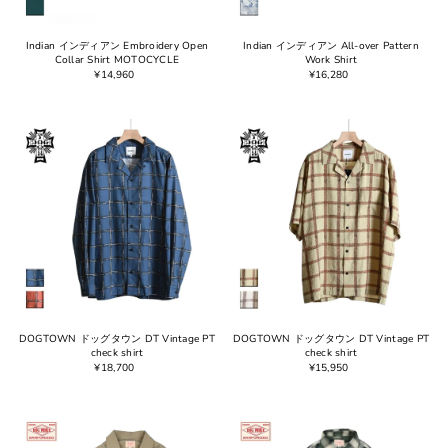
Indian インディアン Embroidery Open
Indian インディアン All-over Pattern
Collar Shirt MOTOCYCLE
Work Shirt
¥14,960
¥16,280
DOGTOWN ドッグタウン DT Vintage PT
DOGTOWN ドッグタウン DT Vintage PT
check shirt
check shirt
¥18,700
¥15,950