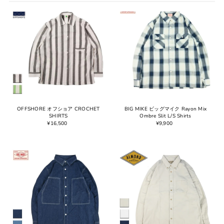
オススメ
関連性が最も高い
ベストセラー
アルファベット順, A-Z
アルファベット順, Z-A
価格の安い順
価格の高い順
古い商品順
OFFSHORE オフショア CROCHET
BIG MIKE ビッグマイク Rayon Mix
SHIRTS
Ombre Slit L/S Shirts
新着順
¥16,500
¥9,900