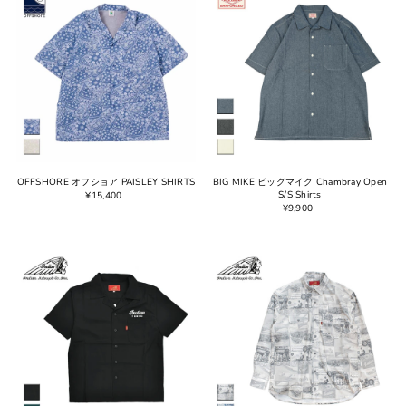
OFFSHORE オフショア PAISLEY SHIRTS
BIG MIKE ビッグマイク Chambray Open
S/S Shirts
¥15,400
¥9,900