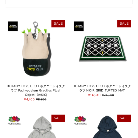
オススメ
関連性が最も高い
SALE
SALE
ベストセラー
アルファベット順, A-Z
アルファベット順, Z-A
価格の安い順
価格の高い順
古い商品順
新着順
BOTANY TOYS CLUB ボタニートイズク
BOTANY TOYS CLUB ボタニートイズク
ラブ Pachypodium Gracilius Plush
ラブ NOIR GRID TUFTED MAT
Object (BASIC)
¥16,940
¥24,200
¥4,400
¥8,800
SALE
SALE