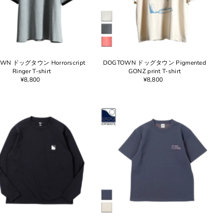
WN ドッグタウン Horrorscript
DOGTOWN ドッグタウン Pigmented
Ringer T-shirt
GONZ print T-shirt
¥8,800
¥8,800