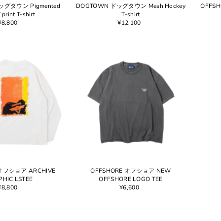
ッグタウン Pigmented
DOGTOWN ドッグタウン Mesh Hockey
OFFSH
print T-shirt
T-shirt
¥8,800
¥12,100
 オフショア ARCHIVE
OFFSHORE オフショア NEW
HIC LSTEE
OFFSHORE LOGO TEE
¥8,800
¥6,600