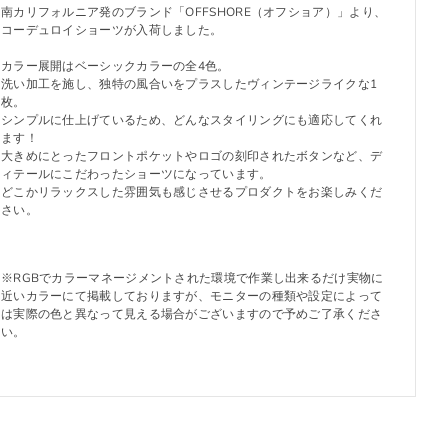
南カリフォルニア発のブランド「OFFSHORE（オフショア）」より、
コーデュロイショーツが入荷しました。
カラー展開はベーシックカラーの全4色。
洗い加工を施し、独特の風合いをプラスしたヴィンテージライクな1
枚。
シンプルに仕上げているため、どんなスタイリングにも適応してくれ
ます！
大きめにとったフロントポケットやロゴの刻印されたボタンなど、デ
ィテールにこだわったショーツになっています。
どこかリラックスした雰囲気も感じさせるプロダクトをお楽しみくだ
さい。
※RGBでカラーマネージメントされた環境で作業し出来るだけ実物に
近いカラーにて掲載しておりますが、モニターの種類や設定によって
は実際の色と異なって見える場合がございますので予めご了承くださ
い。