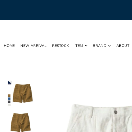
Translation missing: ja.accessibility.skip_to_text
HOME
NEW ARRIVAL
RESTOCK
ITEM
BRAND
ABOUT