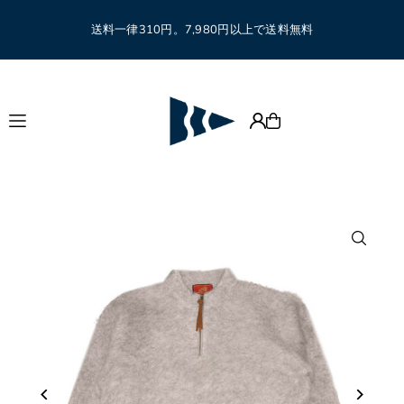
Translation missing: ja.accessibility.skip_to_text
送料一律310円。7,980円以上で送料無料