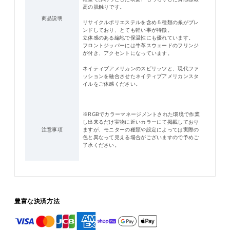
高の肌触りです。
商品説明
リサイクルポリエステルを含め５種類の糸がブレ
ンドしており、とても軽い事が特徴。
立体感のある編地で保温性にも優れています。
フロントジッパーには牛革スウェードのフリンジ
が付き、アクセントになっています。
ネイティブアメリカンのスピリッツと、現代ファ
ッションを融合させたネイティブアメリカンスタ
イルをご体感ください。
※RGBでカラーマネージメントされた環境で作業
し出来るだけ実物に近いカラーにて掲載しており
注意事項
ますが、モニターの種類や設定によっては実際の
色と異なって見える場合がございますので予めご
了承ください。
豊富な決済方法