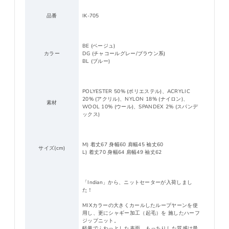
品番
IK-705
BE (ベージュ)
カラー
DG (チャコールグレー/ブラウン系)
BL (ブルー)
POLYESTER 50% (ポリエステル)、ACRYLIC
20% (アクリル)、NYLON 18% (ナイロン)、
素材
WOOL 10% (ウール)、SPANDEX 2% (スパンデ
ックス)
M) 着丈67 身幅60 肩幅45 袖丈60
サイズ(cm)
L) 着丈70 身幅64 肩幅49 袖丈62
「Indian」から、ニットセーターが入荷しまし
た！
MIXカラーの大きくカールしたループヤーンを使
用し、更にシャギー加工（起毛）を 施したハーフ
ジップニット。
軽量でふわっとした表面、もっちりした質感は最