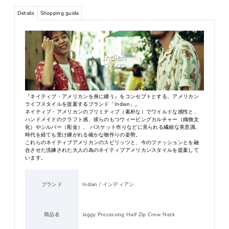
Details
Shopping guide
『ネイティブ・アメリカンを身に纏う』をコンセプトとする、アメリカン
ライフスタイルを提案するブランド「Indian」。
ネイティブ・アメリカンのプリミティブ（素朴な）でワイルドな感性と、
ハンドメイドのクラフト感、彼らのもつウィービングカルチャー（織物文
化）やシルバー（彫金）、 バスケット作りなどに見られる繊細な美意識、
時代を経ても受け継がれる確かな物作りの姿勢。
これらのネイティブアメリカンのスピリッツと、今のファッションとを融
合させた洗練された大人の為のネイティブアメリカンスタイルを提案して
います。
ブランド
Indian / インディアン
商品名
Jaggy Processing Half Zip Crew Neck