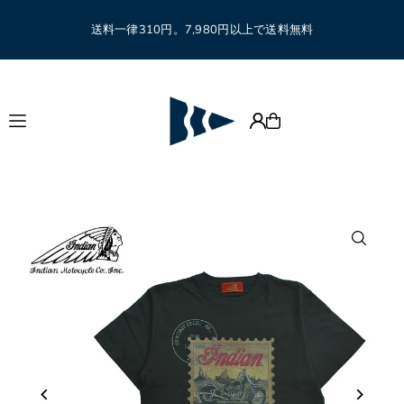
Translation missing: ja.accessibility.skip_to_text
送料一律310円。7,980円以上で送料無料