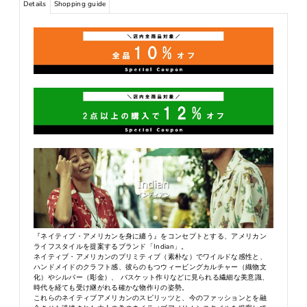
Details
Shopping guide
『ネイティブ・アメリカンを身に纏う』をコンセプトとする、アメリカン
ライフスタイルを提案するブランド「Indian」。
ネイティブ・アメリカンのプリミティブ（素朴な）でワイルドな感性と、
ハンドメイドのクラフト感、彼らのもつウィービングカルチャー（織物文
化）やシルバー（彫金）、 バスケット作りなどに見られる繊細な美意識、
時代を経ても受け継がれる確かな物作りの姿勢。
これらのネイティブアメリカンのスピリッツと、今のファッションとを融