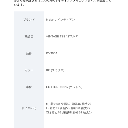
合させた洗練された大人の為のネイティブアメリカンスタイルを提案して
います。
ブランド
Indian / インディアン
商品名
VINTAGE TEE "STAMP"
品番
IC-3001
カラー
BK (スミクロ)
素材
COTTON 100% (コットン)
M) 着丈68 身幅52 肩幅46 袖丈20
サイズ(cm)
L) 着丈72 身幅55 肩幅50 袖丈22
XL) 着丈76 身幅58 肩幅54 袖丈24