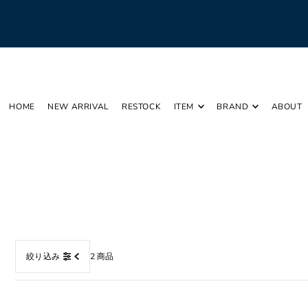
Translation missing: ja.accessibility.skip_to_text
HOME
NEW ARRIVAL
RESTOCK
ITEM
BRAND
ABOUT
2 商品
絞り込み