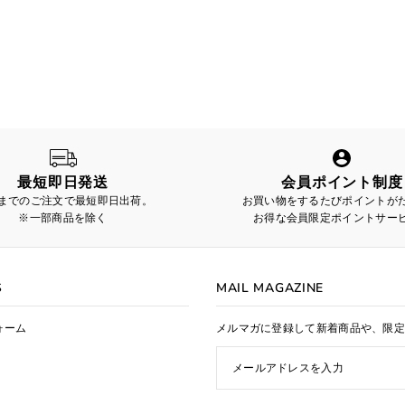
ベストセラー
アルファベット順, A-Z
アルファベット順, Z-A
価格の安い順
価格の高い順
古い商品順
最短即日発送
会員ポイント制度
新着順
時までのご注文で最短即日出荷。
お買い物をするたびポイントが
※一部商品を除く
お得な会員限定ポイントサー
S
MAIL MAGAZINE
ォーム
メルマガに登録して新着商品や、限