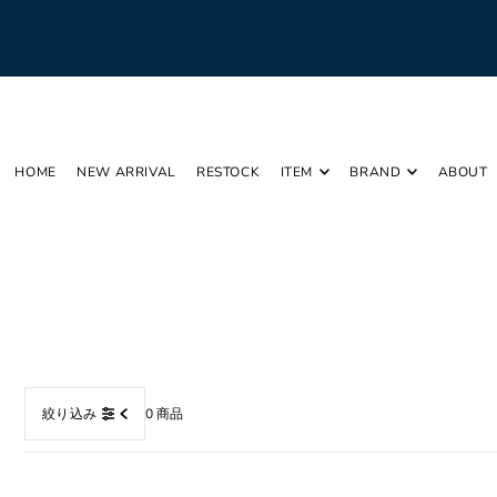
Translation missing: ja.accessibility.skip_to_text
HOME
NEW ARRIVAL
RESTOCK
ITEM
BRAND
ABOUT
0 商品
絞り込み