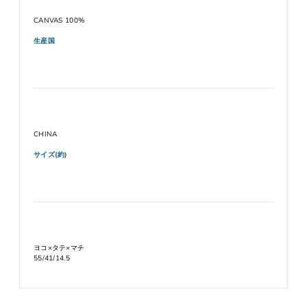
CANVAS 100%
生産国
CHINA
サイズ(約)
ヨコ×タテ×マチ
55/41/14.5