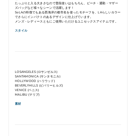
たっぷりと入る大きさなので普段使いはもちろん、ビーチ・通勤・マザー
ズバッグなど様々なシーンで活躍します！
SoLAの特徴でもある西海岸の都市名を使ったモチーフを、LAらしいカラー
でさらにインパクトのあるデザインに仕上げています。
メンズ・レディースともにご使用いただけるユニセックスアイテムです。
スタイル
LOSANGELES (ロサンゼルス)
SANTAMONICA (サンタモニカ)
HOLLYWOOD (ハリウッド)
BEVERLYHILLS (ビバリーヒルズ)
VENICE (ベニス)
MALIBU (マリブ)
素材