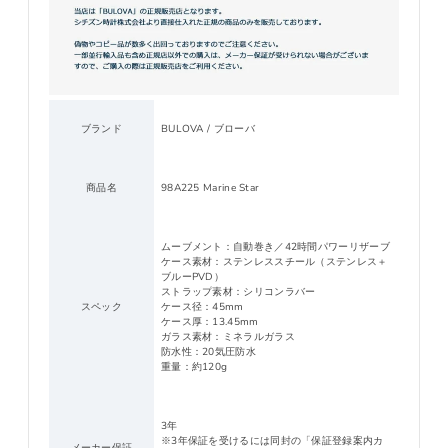
ブランド
BULOVA / ブローバ
商品名
98A225 Marine Star
ムーブメント：自動巻き／42時間パワーリザーブ
ケース素材：ステンレススチール（ステンレス＋
ブルーPVD）
ストラップ素材：シリコンラバー
スペック
ケース径：45mm
ケース厚：13.45mm
ガラス素材：ミネラルガラス
防水性：20気圧防水
重量：約120g
3年
※3年保証を受けるには同封の「保証登録案内カ
メーカー保証