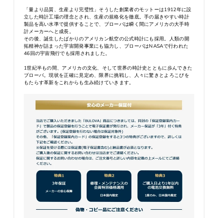
「量より品質、生産より完璧性」そうした創業者のモットーは1912年に設
立した時計工場の理念とされ、生産の規格化を徹底。手の届きやすい時計
製品を高い水準で提供することで、ブローバは瞬く間にアメリカの大手時
計メーカーへと成長。
その後、誕生したばかりのアメリカン航空の公式時計にも採用。人類の開
拓精神が詰まった宇宙開発事業にも協力し、ブローバはNASAで行われた
46回の宇宙飛行でも採用されました。
1世紀半もの間、アメリカの文化、そして世界の時計史とともに歩んできた
ブローバ。現状を正確に見定め、限界に挑戦し、人々に驚きとよろこびを
もたらす革新をこれからも生み続けていきます。