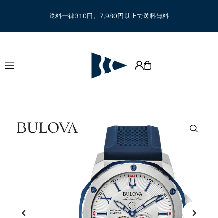
Translation missing: ja.accessibility.skip_to_text
送料一律310円。7,980円以上で送料無料