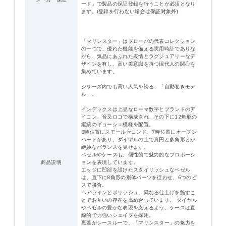
ード」で製品の保証登録を行うことが必須となり
ます。(登録を行わない場合は保証対象外)
「マリンスター」はブローバの代表コレクション
の一つで、優れた機能を備える実用時計でありな
がら、気品にあふれた表情とラグジュアリーなデ
ザインを有し、高い美意識を持つ現代人の関心を
集めています。
シリーズ内でも高い人気を誇る、「自動巻きモデ
ル」。
インデックスは上品なローマ数字とブランドのア
イコン、音叉ロゴで構成され、その下に12角形の
縦縞のギョーシェ模様を配置。
5時位置にスモールセコンド、7時位置にオープン
ハートがあり、ダイヤルの上で真円と多角形とが
絶妙なバランスを見せます。
ベゼルやケースも、個性的で魅力的なプロポーシ
商品説明
ョンを表現しています。
エッジに凹部を設けたスタイリッシュなベゼル
は、直下に8角形の別体パーツを従わせ、6つのビ
スで接合。
ヘアラインとポリッシュ、異なる仕上げを施すこ
とでお互いの存在を高め合っています。 ダイヤル
やベゼルの豊かな表現を支えるよう、ケースは直
線的で力強いシェイプを採用。
裏蓋がシースルーで、「マリンスター」の魅力を