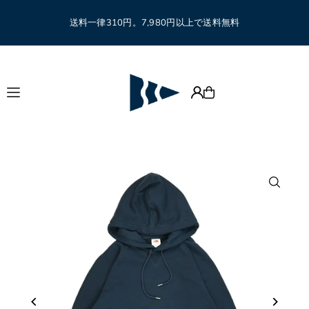
Translation missing: ja.accessibility.skip_to_text
送料一律310円。7,980円以上で送料無料