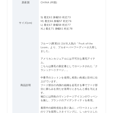
原産国
CHINA (中国)
S) 着丈62 身幅53 裄丈73
M) 着丈66 身幅57 裄丈76
サイズ(cm)
L) 着丈67 身幅58 裄丈77
XL) 着丈71 身幅61 裄丈78
フルーツ(果実)ロゴが大人気の「Fruit of the
Loom」より、プルオーバーフーディーが入荷し
ました。
アメリカンカジュアルには不可欠な裏毛アイテ
ム。
こちらは裏毛の新定番としてローンチされた「ク
ラシックヘリテージ」。
中番手のコットンを使用し程良い肉感と目付に仕
上げています。
商品説明
フード部分の内側の組織を起毛する事でフード部
分に膨らみを持たせ首周りにきちんと感を与えま
す。
袖口には同色のヴィンテージアイコンのワッペン
を施し、ブランドのアイデンティティを表現。
着用中の経時劣化を防ぐ為に、パワーストレッチ
のリブを採用しスタイリングに、しっかりとした