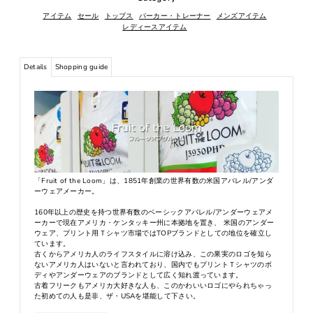
アイテム
セール
トップス
パーカー・トレーナー
メンズアイテム
レディースアイテム
Details
Shopping guide
「Fruit of the Loom」は、1851年創業の世界有数の米国アパレル/アンダ
ーウェアメーカー。
160年以上の歴史を持つ世界有数のベーシックアパレル/アンダーウェアメ
ーカーで現在アメリカ・ケンタッキー州に本拠地を置き、 米国のアンダー
ウェア、プリント用Ｔシャツ市場ではTOPブランドとしての地位を確立し
ています。
古くからアメリカ人のライフスタイルに溶け込み、この果実のロゴを知ら
ないアメリカ人はいないと言われており、国内でもプリントＴシャツのボ
ディやアンダーウェアのブランドとして広く知れ渡っています。
古着フリークもアメリカ大好きな人も、このかわいいロゴにやられちゃっ
た初めての人も是非、ザ・USAを堪能して下さい。