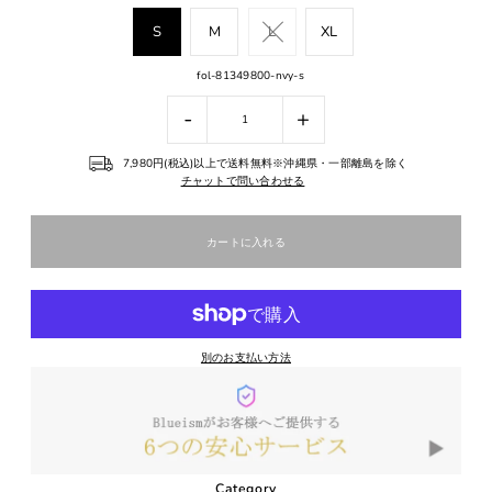
S
M
L
XL
fol-81349800-nvy-s
-
+
7,980円(税込)以上で送料無料※沖縄県・一部離島を除く
チャットで問い合わせる
別のお支払い方法
Category