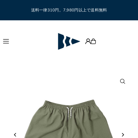
Translation missing: ja.accessibility.skip_to_text
送料一律310円。7,980円以上で送料無料