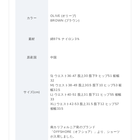
OLIVE (オリーブ)
カラー
BROWN (ブラウン)
素材
綿97％ ナイロン3％
原産国
中国
S) ウエスト36-47 股上30 股下9 ヒップ51 裾幅
32
M) ウエスト38-49 股上30.5 股下10 ヒップ53 裾
幅32.5
サイズ(cm)
L) ウエスト40-51 股上31 股下11 ヒップ55 裾幅
33
XL) ウエスト42-53 股上31.5 股下12 ヒップ57
裾幅33.5
南カリフォルニア発のブランド
「OFFSHORE（オフショア）」より、ショーツ
が入荷しました。