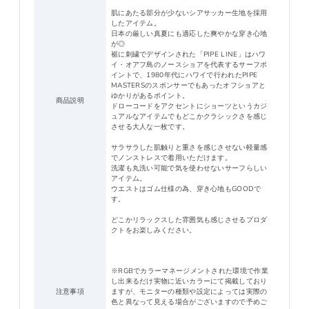
肌にあたる部分が少ないシアサッカー生地を採用
したアイテム。
日本の厳しい真夏にも適応した爽やかな穿き心地
が◎
裾に刺繍でデザインされた「PIPE LINE」はハワ
イ・オアフ島のノースショアを代表するサーフポ
イントで、1980年代にハワイで行われたPIPE
MASTERSのスポンサーでもあったオフショアと
ゆかりがあるポイント。
商品説明
ドローコードをアクセントにショーツというカジ
ュアルなアイテムでもどこかクラシックさを感じ
させる大人な一枚です。
サラサラした肌触りと重さを感じさせない軽量感
でノンストレスで着用いただけます。
洗濯も丸洗い可能で気を使わせないサーフらしい
アイテム。
ウエストはゴム仕様の為、穿き心地もGOODで
す。
どこかリラックスした雰囲気も感じさせるプロダ
クトをお楽しみください。
※RGBでカラーマネージメントされた環境で作業
し出来るだけ実物に近いカラーにて掲載しており
注意事項
ますが、モニターの種類や設定によっては実際の
色と異なって見える場合がございますので予めご