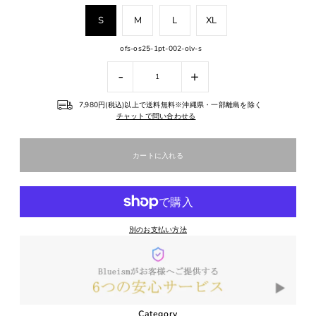
S
M
L
XL
ofs-os25-1pt-002-olv-s
-
+
7,980円(税込)以上で送料無料※沖縄県・一部離島を除く
チャットで問い合わせる
別のお支払い方法
Category