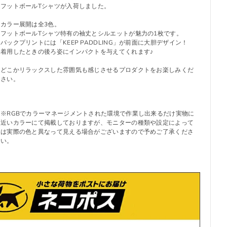
フットボールTシャツが入荷しました。
カラー展開は全3色。
フットボールTシャツ特有の袖丈とシルエットが魅力の1枚です。
バックプリントには「KEEP PADDLING」が前面に大胆デザイン！
着用したときの後ろ姿にインパクトを与えてくれます♪
どこかリラックスした雰囲気も感じさせるプロダクトをお楽しみくだ
さい。
※RGBでカラーマネージメントされた環境で作業し出来るだけ実物に
近いカラーにて掲載しておりますが、モニターの種類や設定によって
は実際の色と異なって見える場合がございますので予めご了承くださ
い。