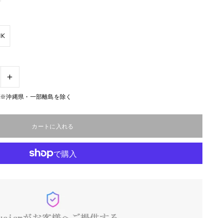
NK
+
無料※沖縄県・一部離島を除く