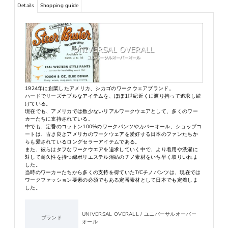
Details
Shopping guide
1924年に創業したアメリカ、シカゴのワークウェアブランド。
ハードでリーズナブルなアイテムを、ほぼ1世紀近くに渡り拘って追求し続
けている。
現在でも、アメリカでは数少ないリアルワークウエアとして、多くのワー
カーたちに支持されている。
中でも、定番のコットン100%のワークパンツやカバーオール、ショップコ
ートは、古き良きアメリカのワークウェアを愛好する日本のファンたちか
らも愛されているロングセラーアイテムである。
また、彼らはタフなワークウエアを追求していく中で、より着用や洗濯に
対して耐久性を持つ綿ポリエステル混紡のチノ素材をいち早く取りいれま
した。
当時のワーカーたちから多くの支持を得ていたT/Cチノパンツは、現在では
ワークファッション要素の必須でもある定番素材として日本でも定着しま
した。
UNIVERSAL OVERALL / ユニバーサルオーバー
ブランド
オール