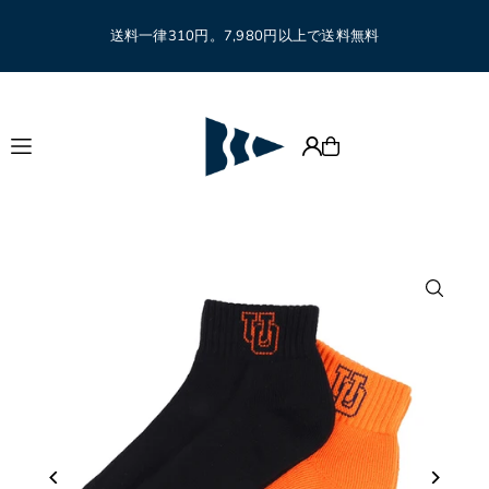
Translation missing: ja.accessibility.skip_to_text
送料一律310円。7,980円以上で送料無料