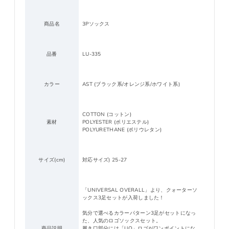
商品名
3Pソックス
品番
LU-335
カラー
AST (ブラック系/オレンジ系/ホワイト系)
COTTON (コットン)
素材
POLYESTER (ポリエステル)
POLYURETHANE (ポリウレタン)
サイズ(cm)
対応サイズ) 25-27
「UNIVERSAL OVERALL」より、クォーターソ
ックス3足セットが入荷しました！
気分で選べるカラーパターン3足がセットになっ
た、人気のロゴソックスセット。
商品説明
履き口部分には「UO」ロゴがワンポイントにな