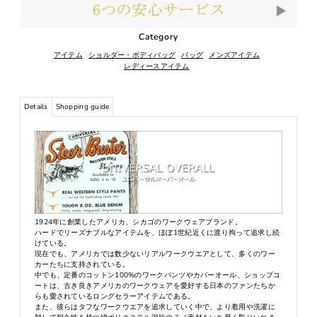
Category
アイテム
ショルダー・ボディバッグ
バッグ
メンズアイテム
レディースアイテム
Details
Shopping guide
1924年に創業したアメリカ、シカゴのワークウェアブランド。
ハードでリーズナブルなアイテムを、ほぼ1世紀近くに渡り拘って追求し続
けている。
現在でも、アメリカでは数少ないリアルワークウエアとして、多くのワー
カーたちに支持されている。
中でも、定番のコットン100%のワークパンツやカバーオール、ショップコ
ートは、古き良きアメリカのワークウェアを愛好する日本のファンたちか
らも愛されているロングセラーアイテムである。
また、彼らはタフなワークウエアを追求していく中で、より着用や洗濯に