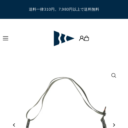
Translation missing: ja.accessibility.skip_to_text
送料一律310円。7,980円以上で送料無料