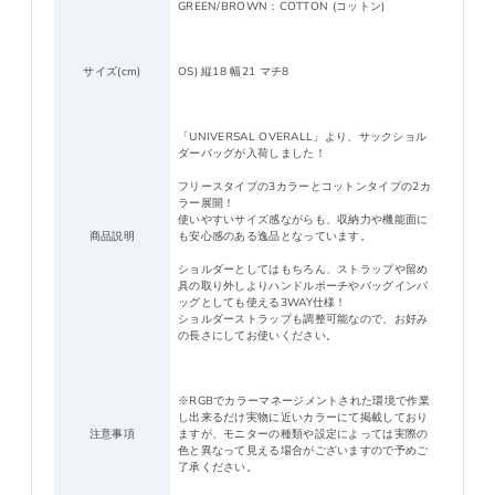
GREEN/BROWN：COTTON (コットン)
サイズ(cm)
OS) 縦18 幅21 マチ8
「UNIVERSAL OVERALL」より、サックショル
ダーバッグが入荷しました！
フリースタイプの3カラーとコットンタイプの2カ
ラー展開！
使いやすいサイズ感ながらも、収納力や機能面に
商品説明
も安心感のある逸品となっています。
ショルダーとしてはもちろん、ストラップや留め
具の取り外しよりハンドルポーチやバッグインバ
ッグとしても使える3WAY仕様！
ショルダーストラップも調整可能なので、お好み
の長さにしてお使いください。
※RGBでカラーマネージメントされた環境で作業
し出来るだけ実物に近いカラーにて掲載しており
注意事項
ますが、モニターの種類や設定によっては実際の
色と異なって見える場合がございますので予めご
了承ください。