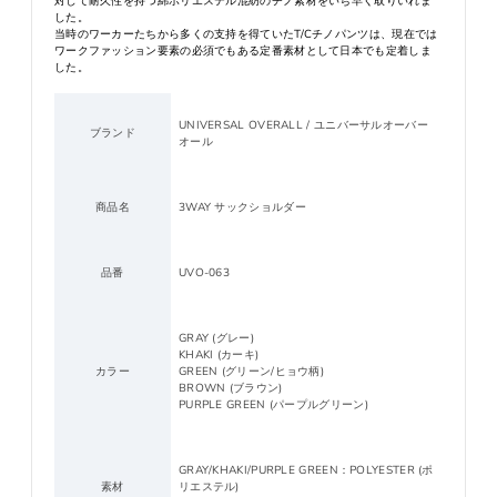
対して耐久性を持つ綿ポリエステル混紡のチノ素材をいち早く取りいれま
した。
当時のワーカーたちから多くの支持を得ていたT/Cチノパンツは、現在では
ワークファッション要素の必須でもある定番素材として日本でも定着しま
した。
UNIVERSAL OVERALL / ユニバーサルオーバー
ブランド
オール
商品名
3WAY サックショルダー
品番
UVO-063
GRAY (グレー)
KHAKI (カーキ)
カラー
GREEN (グリーン/ヒョウ柄)
BROWN (ブラウン)
PURPLE GREEN (パープルグリーン)
GRAY/KHAKI/PURPLE GREEN：POLYESTER (ポ
素材
リエステル)