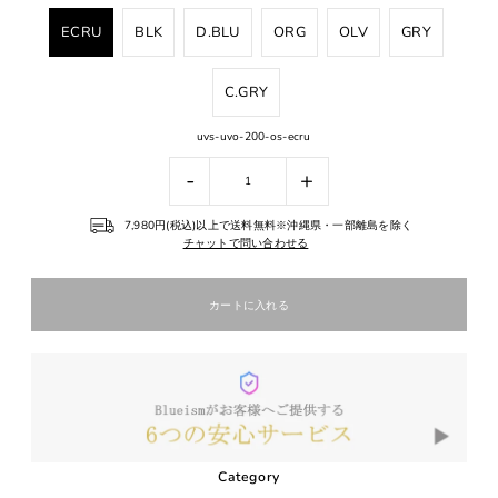
ECRU
BLK
D.BLU
ORG
OLV
GRY
C.GRY
uvs-uvo-200-os-ecru
-
+
7,980円(税込)以上で送料無料※沖縄県・一部離島を除く
チャットで問い合わせる
Category