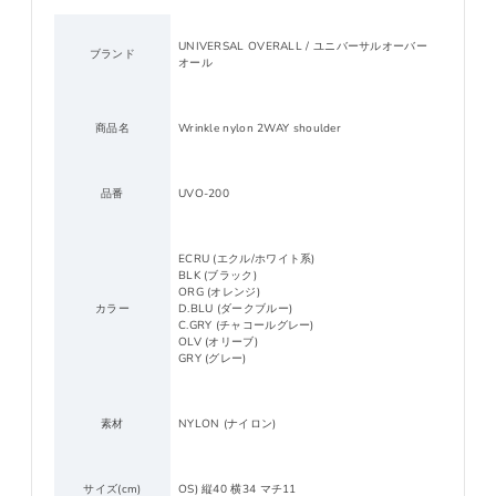
UNIVERSAL OVERALL / ユニバーサルオーバー
ブランド
オール
商品名
Wrinkle nylon 2WAY shoulder
品番
UVO-200
ECRU (エクル/ホワイト系)
BLK (ブラック)
ORG (オレンジ)
カラー
D.BLU (ダークブルー)
C.GRY (チャコールグレー)
OLV (オリーブ)
GRY (グレー)
素材
NYLON (ナイロン)
サイズ(cm)
OS) 縦40 横34 マチ11