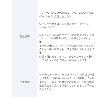
「UNIVERSAL OVERALL」より、2WAYショル
ダーバッグが入荷しました！
ワッシャーナイロンのショルダー、トートの
2WAYバッグ。
ニュアンスのあるカラーリング展開でブランドロ
商品説明
ゴの「U」刺繍加工が程よい主張となっていま
す。
またPCが程よく、A4ファイルが余裕を持って入
るサイズ感は研究された最も需要のある大きさで
す。
付属を付けれるDカンにアクセサリーとして長い
ザイルが付くのがデザインのポイントです。
※RGBでカラーマネージメントされた環境で作業
し出来るだけ実物に近いカラーにて掲載しており
注意事項
ますが、モニターの種類や設定によっては実際の
色と異なって見える場合がございますので予めご
了承ください。