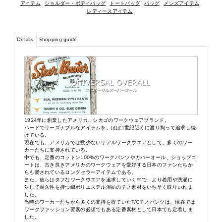
アイテム
ショルダー・ボディバッグ
トートバッグ
バッグ
メンズアイテム
レディースアイテム
Details
Shopping guide
1924年に創業したアメリカ、シカゴのワークウェアブランド。
ハードでリーズナブルなアイテムを、ほぼ1世紀近くに渡り拘って追求し続
けている。
現在でも、アメリカでは数少ないリアルワークウエアとして、多くのワー
カーたちに支持されている。
中でも、定番のコットン100%のワークパンツやカバーオール、ショップコ
ートは、古き良きアメリカのワークウェアを愛好する日本のファンたちか
らも愛されているロングセラーアイテムである。
また、彼らはタフなワークウエアを追求していく中で、より着用や洗濯に
対して耐久性を持つ綿ポリエステル混紡のチノ素材をいち早く取りいれま
した。
当時のワーカーたちから多くの支持を得ていたT/Cチノパンツは、現在では
ワークファッション要素の必須でもある定番素材として日本でも定着しま
した。