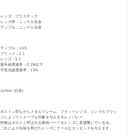
レンズ：プラスチック
レンズ枠：ニッケル合金
テンプル：ニッケル合金
テンプル：14.5
ブリッジ：2.1
レンズ：5.1
紫外線透過率：0.1%以下
可視光線透過率：13%
JAPAN (日本)
ボストン型ながらメタルフレーム、フラットレンズ、シングルブリッ
ジによってシャープな印象を与えるモレノバレー。
特徴はヨロイと呼ばれる接続パーツをレンズに直接繋いでいる点。
これにより丸味を帯びたレンズにクールなエッセンスを与えます。