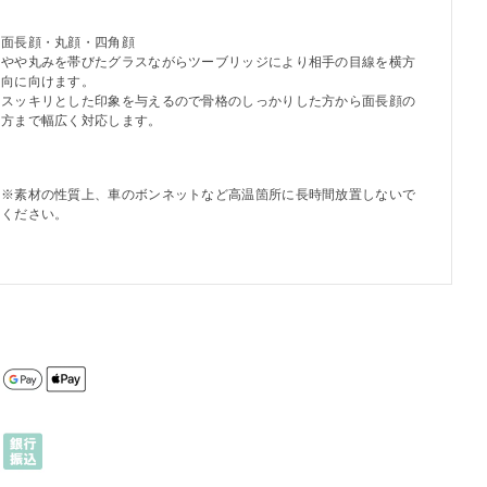
面長顔・丸顔・四角顔
やや丸みを帯びたグラスながらツーブリッジにより相手の目線を横方
向に向けます。
スッキリとした印象を与えるので骨格のしっかりした方から面長顔の
方まで幅広く対応します。
※素材の性質上、車のボンネットなど高温箇所に長時間放置しないで
ください。