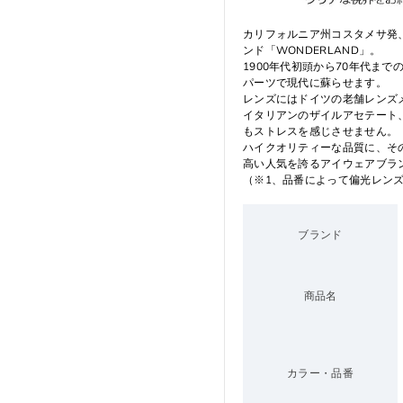
カリフォルニア州コスタメサ発
ンド「WONDERLAND」。
1900年代初頭から70年代ま
パーツで現代に蘇らせます。
レンズにはドイツの老舗レンズメー
イタリアンのザイルアセテート
もストレスを感じさせません。
ハイクオリティーな品質に、そ
高い人気を誇るアイウェアブラ
（※1、品番によって偏光レン
ブランド
商品名
カラー・品番